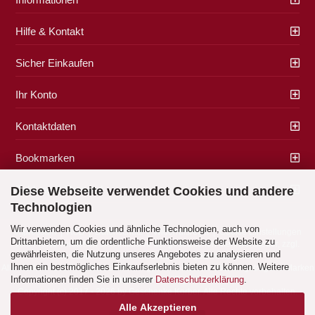
Hilfe & Kontakt
Sicher Einkaufen
Ihr Konto
Kontaktdaten
Bookmarken
Zahlung & Versand
Diese Webseite verwendet Cookies und andere
Technologien
Wir verwenden Cookies und ähnliche Technologien, auch von
Impressum
|
AGB
|
Datenschutz
|
Widerrufsrecht
|
Cookie Einstellungen
Drittanbietern, um die ordentliche Funktionsweise der Website zu
Alle Preise verstehen sich inklusive der gesetzlichen Mehrwertsteuer, zzgl.
gewährleisten, die Nutzung unseres Angebotes zu analysieren und
Versandkosten
soweit nicht anders gekennzeichnet.
Ihnen ein bestmögliches Einkaufserlebnis bieten zu können. Weitere
Alle Marken- und Produktbeschreibungen sind Marken oder eingetragene Marken
Informationen finden Sie in unserer
Datenschutzerklärung
.
der entsprechenden Eigentümer.
Copyright (c) 2017 - 2026 by Geschenke Korber. Alle Rechte vorbehalten.
Alle Akzeptieren