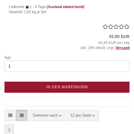
Lieferzeit:
1 - 4 Tage
(Ausland abweichend)
Gewicht:
1,65
kg je Set
45,90 EUR
83,45 EUR pro 1kg
inkl. 19% MwSt. zzgl.
Versand
Set:
IN DEN WARENKORB
Sortieren nach
pro Seite
Sortieren nach
12 pro Seite
1