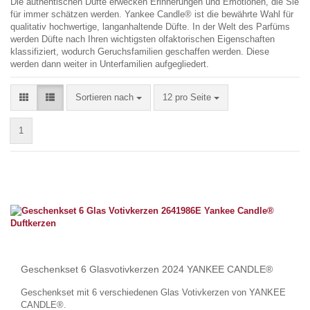
Die authentischen Düfte erwecken Erinnerungen und Emotionen, die Sie
für immer schätzen werden. Yankee Candle® ist die bewährte Wahl für
qualitativ hochwertige, langanhaltende Düfte. In der Welt des Parfüms
werden Düfte nach Ihren wichtigsten olfaktorischen Eigenschaften
klassifiziert, wodurch Geruchsfamilien geschaffen werden. Diese
werden dann weiter in Unterfamilien aufgegliedert.
Sortieren nach
pro Seite
Sortieren nach
12 pro Seite
1
Geschenkset 6 Glasvotivkerzen 2024 YANKEE CANDLE®
Geschenkset mit 6 verschiedenen Glas Votivkerzen von YANKEE
CANDLE®.