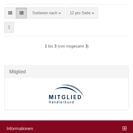
Sortieren nach
pro Seite
Sortieren nach
12 pro Seite
1
1
bis
3
(von insgesamt
3
)
Mitglied
Informationen