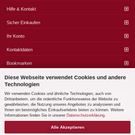
Hilfe & Kontakt
Sicher Einkaufen
Ihr Konto
Kontaktdaten
Bookmarken
Zahlung & Versand
Diese Webseite verwendet Cookies und andere
Technologien
Wir verwenden Cookies und ähnliche Technologien, auch von
Impressum
|
AGB
|
Datenschutz
|
Widerrufsrecht
|
Cookie Einstellungen
Drittanbietern, um die ordentliche Funktionsweise der Website zu
Alle Preise verstehen sich inklusive der gesetzlichen Mehrwertsteuer, zzgl.
gewährleisten, die Nutzung unseres Angebotes zu analysieren und
Versandkosten
soweit nicht anders gekennzeichnet.
Ihnen ein bestmögliches Einkaufserlebnis bieten zu können. Weitere
Alle Marken- und Produktbeschreibungen sind Marken oder eingetragene Marken
Informationen finden Sie in unserer
Datenschutzerklärung
.
der entsprechenden Eigentümer.
Copyright (c) 2017 - 2026 by Geschenke Korber. Alle Rechte vorbehalten.
Alle Akzeptieren
Vertrag widerrufen