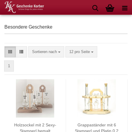
Besondere Geschenke
Sortieren nach
pro Seite
Sortieren nach
12 pro Seite
1
Holzsockel mit 2 Sexy-
Grappaständer mit 6
Stamperl bemalt
Stamperl und Platin 0,2