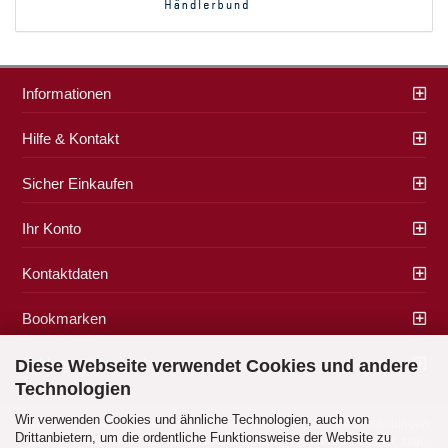
Informationen
Hilfe & Kontakt
Sicher Einkaufen
Ihr Konto
Kontaktdaten
Bookmarken
Zahlung & Versand
Diese Webseite verwendet Cookies und andere
Technologien
Wir verwenden Cookies und ähnliche Technologien, auch von
Impressum
|
AGB
|
Datenschutz
|
Widerrufsrecht
|
Cookie Einstellungen
Drittanbietern, um die ordentliche Funktionsweise der Website zu
Alle Preise verstehen sich inklusive der gesetzlichen Mehrwertsteuer, zzgl.