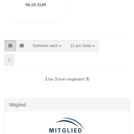
98,00 EUR
Sortieren nach
pro Seite
Sortieren nach
12 pro Seite
1
1
bis
3
(von insgesamt
3
)
Mitglied