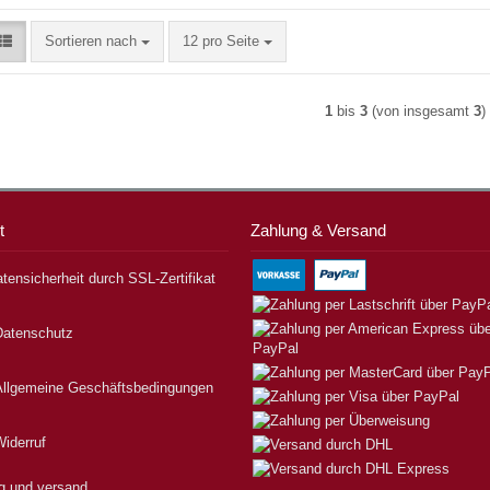
Sortieren nach
pro Seite
Sortieren nach
12 pro Seite
1
bis
3
(von insgesamt
3
)
t
Zahlung & Versand
tensicherheit durch SSL-Zertifikat
Datenschutz
Allgemeine Geschäftsbedingungen
iderruf