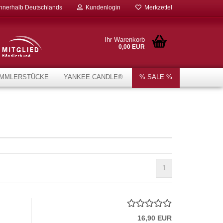
innerhalb Deutschlands
Kundenlogin
Merkzettel
Ihr Warenkorb
0,00 EUR
MMLERSTÜCKE
YANKEE CANDLE®
% SALE %
1
16,90 EUR