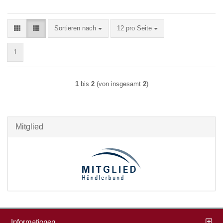
Sortieren nach
pro Seite
Sortieren nach
12 pro Seite
1
1
bis
2
(von insgesamt
2
)
Mitglied
Informationen