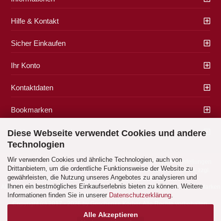
Hilfe & Kontakt
Sicher Einkaufen
Ihr Konto
Kontaktdaten
Bookmarken
Zahlung & Versand
Diese Webseite verwendet Cookies und andere
Technologien
Wir verwenden Cookies und ähnliche Technologien, auch von
Impressum
|
AGB
|
Datenschutz
|
Widerrufsrecht
|
Cookie Einstellungen
Drittanbietern, um die ordentliche Funktionsweise der Website zu
Alle Preise verstehen sich inklusive der gesetzlichen Mehrwertsteuer, zzgl.
gewährleisten, die Nutzung unseres Angebotes zu analysieren und
Versandkosten
soweit nicht anders gekennzeichnet.
Ihnen ein bestmögliches Einkaufserlebnis bieten zu können. Weitere
Alle Marken- und Produktbeschreibungen sind Marken oder eingetragene Marken
Informationen finden Sie in unserer
Datenschutzerklärung
.
der entsprechenden Eigentümer.
Copyright (c) 2017 - 2026 by Geschenke Korber. Alle Rechte vorbehalten.
Alle Akzeptieren