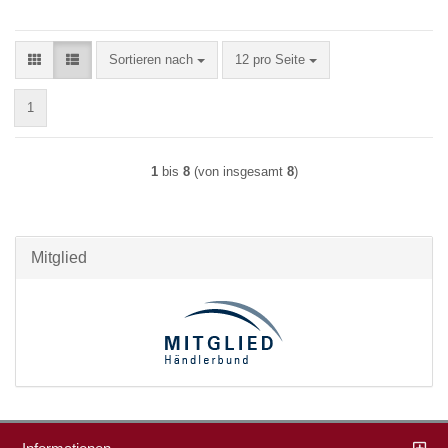
Sortieren nach
pro Seite
Sortieren nach
12 pro Seite
1
1
bis
8
(von insgesamt
8
)
Mitglied