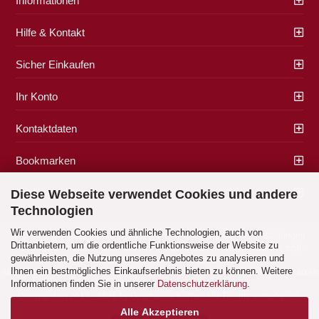
Informationen
Hilfe & Kontakt
Sicher Einkaufen
Ihr Konto
Kontaktdaten
Bookmarken
Zahlung & Versand
Diese Webseite verwendet Cookies und andere
Technologien
Wir verwenden Cookies und ähnliche Technologien, auch von
Impressum
|
AGB
|
Datenschutz
|
Widerrufsrecht
|
Cookie Einstellungen
Drittanbietern, um die ordentliche Funktionsweise der Website zu
Alle Preise verstehen sich inklusive der gesetzlichen Mehrwertsteuer, zzgl.
gewährleisten, die Nutzung unseres Angebotes zu analysieren und
Versandkosten
soweit nicht anders gekennzeichnet.
Ihnen ein bestmögliches Einkaufserlebnis bieten zu können. Weitere
Alle Marken- und Produktbeschreibungen sind Marken oder eingetragene Marken
Informationen finden Sie in unserer
Datenschutzerklärung
.
der entsprechenden Eigentümer.
Copyright (c) 2017 - 2026 by Geschenke Korber. Alle Rechte vorbehalten.
Alle Akzeptieren