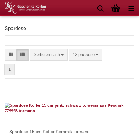
Spardose
Sortieren nach
pro Seite
Sortieren nach
12 pro Seite
1
Spardose 15 cm Koffer Keramik formano