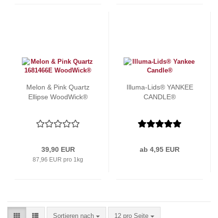
Melon & Pink Quartz
Illuma-Lids® YANKEE
Ellipse WoodWick®
CANDLE®
39,90 EUR
ab 4,95 EUR
87,96 EUR pro 1kg
Sortieren nach
pro Seite
Sortieren nach
12 pro Seite