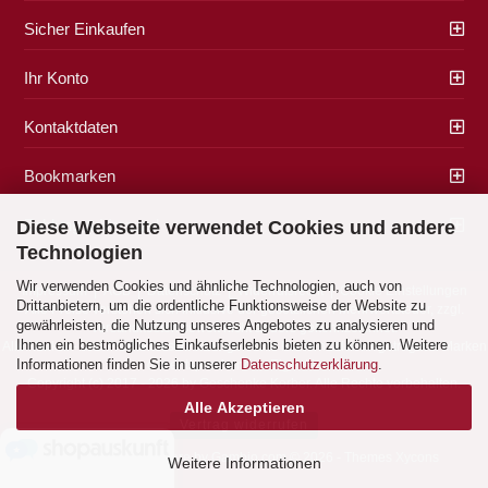
Sicher Einkaufen
Ihr Konto
Kontaktdaten
Bookmarken
Zahlung & Versand
Diese Webseite verwendet Cookies und andere
Technologien
Wir verwenden Cookies und ähnliche Technologien, auch von
Impressum
|
AGB
|
Datenschutz
|
Widerrufsrecht
|
Cookie Einstellungen
Drittanbietern, um die ordentliche Funktionsweise der Website zu
Alle Preise verstehen sich inklusive der gesetzlichen Mehrwertsteuer, zzgl.
gewährleisten, die Nutzung unseres Angebotes zu analysieren und
Versandkosten
soweit nicht anders gekennzeichnet.
Ihnen ein bestmögliches Einkaufserlebnis bieten zu können. Weitere
Alle Marken- und Produktbeschreibungen sind Marken oder eingetragene Marken
Informationen finden Sie in unserer
Datenschutzerklärung
.
der entsprechenden Eigentümer.
Copyright (c) 2017 - 2026 by Geschenke Korber. Alle Rechte vorbehalten.
Alle Akzeptieren
Vertrag widerrufen
Shopping Cart Software
by Gambio.com © 2026 - Themes
Xycons
Weitere Informationen