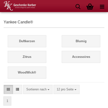
Yankee Candle®
Duftkerzen
Blumig
Zitrus
Accessoires
WoodWick®
Sortieren nach
pro Seite
Sortieren nach
12 pro Seite
1