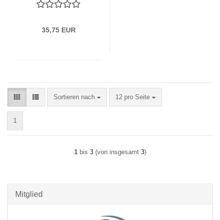
35,75 EUR
Sortieren nach
pro Seite
Sortieren nach
12 pro Seite
1
1
bis
3
(von insgesamt
3
)
Mitglied