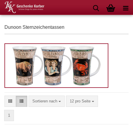
Dunoon Sternzeichentassen
Sortieren nach
pro Seite
Sortieren nach
12 pro Seite
1