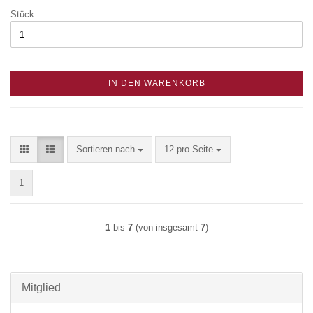
Stück:
IN DEN WARENKORB
Sortieren nach
pro Seite
Sortieren nach
12 pro Seite
1
1
bis
7
(von insgesamt
7
)
Mitglied