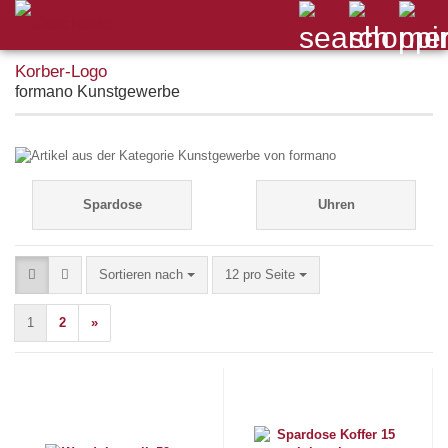
formano Kunstgewerbe
Spardose
Uhren
Sortieren nach
pro Seite
Sortieren nach
12 pro Seite
1
2
»