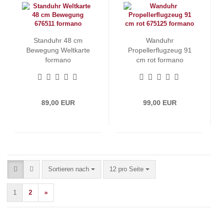
Standuhr 48 cm
Wanduhr
Bewegung Weltkarte
Propellerflugzeug 91
formano
cm rot formano
89,00 EUR
99,00 EUR
Sortieren nach
pro Seite
Sortieren nach
12 pro Seite
1
2
»