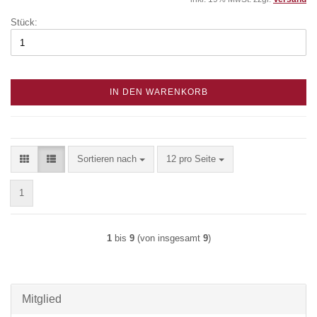
Stück:
IN DEN WARENKORB
Sortieren nach
pro Seite
Sortieren nach
12 pro Seite
1
1
bis
9
(von insgesamt
9
)
Mitglied