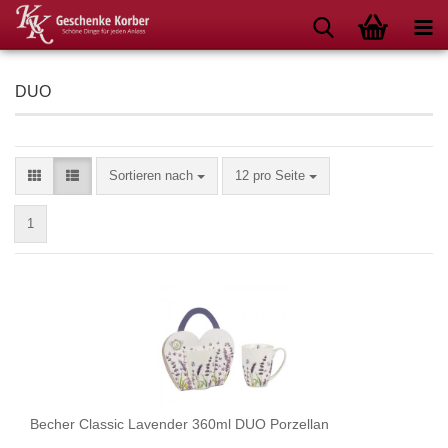
DUO
Sortieren nach
pro Seite
Sortieren nach
12 pro Seite
1
Becher Classic Lavender 360ml DUO Porzellan