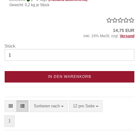
Gewicht:
0,2
kg je Stück
14,75 EUR
inkl. 19% MwSt. zzgl.
Versand
Stück:
IN DEN WARENKORB
Sortieren nach
pro Seite
Sortieren nach
12 pro Seite
1