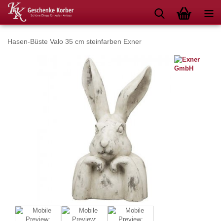
Hasen-Büste Valo 35 cm steinfarben Exner