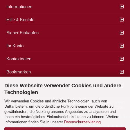
Informationen
Hilfe & Kontakt
Sicher Einkaufen
Ihr Konto
Kontaktdaten
Bookmarken
Zahlung & Versand
Diese Webseite verwendet Cookies und andere
Technologien
Wir verwenden Cookies und ähnliche Technologien, auch von
Impressum
|
AGB
|
Datenschutz
|
Widerrufsrecht
|
Cookie Einstellungen
Drittanbietern, um die ordentliche Funktionsweise der Website zu
Alle Preise verstehen sich inklusive der gesetzlichen Mehrwertsteuer, zzgl.
gewährleisten, die Nutzung unseres Angebotes zu analysieren und
Versandkosten
soweit nicht anders gekennzeichnet.
Ihnen ein bestmögliches Einkaufserlebnis bieten zu können. Weitere
Alle Marken- und Produktbeschreibungen sind Marken oder eingetragene Marken
Informationen finden Sie in unserer
Datenschutzerklärung
.
der entsprechenden Eigentümer.
Copyright (c) 2017 - 2026 by Geschenke Korber. Alle Rechte vorbehalten.