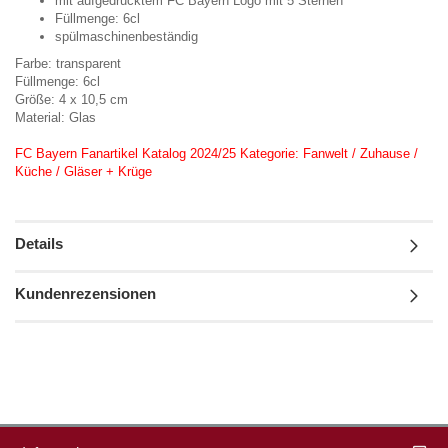
mit aufgedrucktem FC Bayern Logo mit 5 Sternen
Füllmenge: 6cl
spülmaschinenbeständig
Farbe: transparent
Füllmenge: 6cl
Größe: 4 x 10,5 cm
Material: Glas
FC Bayern Fanartikel Katalog 2024/25 Kategorie: Fanwelt / Zuhause /
Küche / Gläser + Krüge
Details
Kundenrezensionen