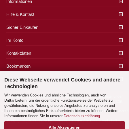
Informationen
Hilfe & Kontakt
Sicher Einkaufen
Ihr Konto
Kontaktdaten
Bookmarken
Zahlung & Versand
Diese Webseite verwendet Cookies und andere
Technologien
Wir verwenden Cookies und ähnliche Technologien, auch von
Impressum
|
AGB
|
Datenschutz
|
Widerrufsrecht
|
Cookie Einstellungen
Drittanbietern, um die ordentliche Funktionsweise der Website zu
Alle Preise verstehen sich inklusive der gesetzlichen Mehrwertsteuer, zzgl.
gewährleisten, die Nutzung unseres Angebotes zu analysieren und
Versandkosten
soweit nicht anders gekennzeichnet.
Ihnen ein bestmögliches Einkaufserlebnis bieten zu können. Weitere
Alle Marken- und Produktbeschreibungen sind Marken oder eingetragene Marken
Informationen finden Sie in unserer
Datenschutzerklärung
.
der entsprechenden Eigentümer.
Copyright (c) 2017 - 2026 by Geschenke Korber. Alle Rechte vorbehalten.
Alle Akzeptieren