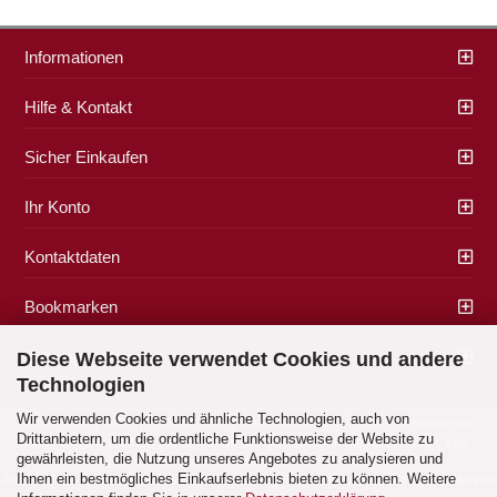
Informationen
Hilfe & Kontakt
Sicher Einkaufen
Ihr Konto
Kontaktdaten
Bookmarken
Zahlung & Versand
Diese Webseite verwendet Cookies und andere
Technologien
Wir verwenden Cookies und ähnliche Technologien, auch von
Impressum
|
AGB
|
Datenschutz
|
Widerrufsrecht
|
Cookie Einstellungen
Drittanbietern, um die ordentliche Funktionsweise der Website zu
Alle Preise verstehen sich inklusive der gesetzlichen Mehrwertsteuer, zzgl.
gewährleisten, die Nutzung unseres Angebotes zu analysieren und
Versandkosten
soweit nicht anders gekennzeichnet.
Ihnen ein bestmögliches Einkaufserlebnis bieten zu können. Weitere
Alle Marken- und Produktbeschreibungen sind Marken oder eingetragene Marken