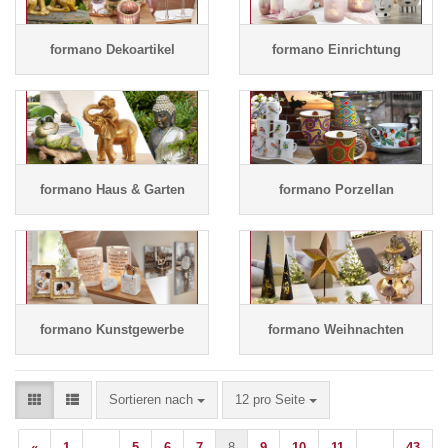
formano Dekoartikel
formano Einrichtung
formano Haus & Garten
formano Porzellan
formano Kunstgewerbe
formano Weihnachten
Sortieren nach
pro Seite
Sortieren nach
12 pro Seite
«
1
...
5
6
7
8
9
10
11
...
43