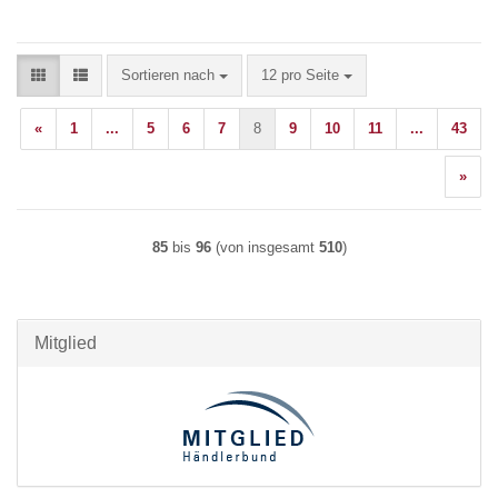
Sortieren nach
pro Seite
Sortieren nach
12 pro Seite
«
1
...
5
6
7
8
9
10
11
...
43
»
85
bis
96
(von insgesamt
510
)
Mitglied