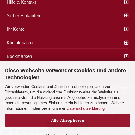
Hilfe & Kontakt
Sicher Einkaufen
Ihr Konto
Kontaktdaten
Bookmarken
Zahlung & Versand
Diese Webseite verwendet Cookies und andere
Technologien
Wir verwenden Cookies und ähnliche Technologien, auch von
Impressum
|
AGB
|
Datenschutz
|
Widerrufsrecht
|
Cookie Einstellungen
Drittanbietern, um die ordentliche Funktionsweise der Website zu
Alle Preise verstehen sich inklusive der gesetzlichen Mehrwertsteuer, zzgl.
gewährleisten, die Nutzung unseres Angebotes zu analysieren und
Versandkosten
soweit nicht anders gekennzeichnet.
Ihnen ein bestmögliches Einkaufserlebnis bieten zu können. Weitere
Alle Marken- und Produktbeschreibungen sind Marken oder eingetragene Marken
Informationen finden Sie in unserer
Datenschutzerklärung
.
der entsprechenden Eigentümer.
Copyright (c) 2017 - 2026 by Geschenke Korber. Alle Rechte vorbehalten.
Alle Akzeptieren
Vertrag widerrufen
Shopping Cart Software
by Gambio.com © 2026 - Themes
Xycons