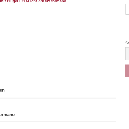
St
St
en
formano