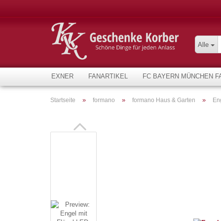
Alle
EXNER
FANARTIKEL
FC BAYERN MÜNCHEN F
»
»
»
Startseite
formano
formano Haus & Garten
En