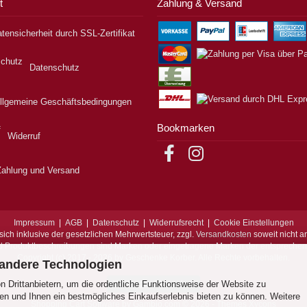
t
Zahlung & Versand
tensicherheit durch SSL-Zertifikat
Datenschutz
llgemeine Geschäftsbedingungen
Bookmarken
Widerruf
Zahlung und Versand
Impressum
|
AGB
|
Datenschutz
|
Widerrufsrecht
|
Cookie Einstellungen
sich inklusive der gesetzlichen Mehrwertsteuer, zzgl.
Versandkosten
soweit nicht a
d Produktbeschreibungen sind Marken oder eingetragene Marken der entspreche
Copyright (c) 2017 - 2026 by Geschenke Korber. Alle Rechte vorbehalten.
 andere Technologien
 Drittanbietern, um die ordentliche Funktionsweise der Website zu
Vertrag widerrufen
en und Ihnen ein bestmögliches Einkaufserlebnis bieten zu können. Weitere
Shopping Cart Software
by Gambio.com © 2026 - Themes
Xycons