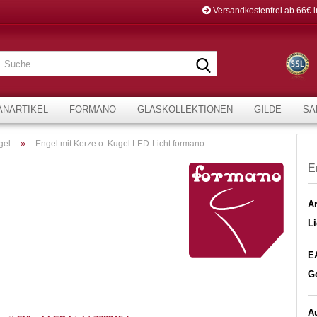
Versandkostenfrei ab 66€ 
Suche...
ANARTIKEL
FORMANO
GLASKOLLEKTIONEN
GILDE
SA
»
gel
Engel mit Kerze o. Kugel LED-Licht formano
E
Ar
Li
E
G
Au