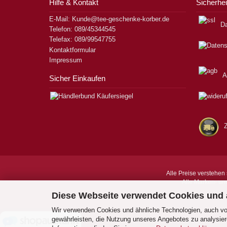
Hilfe & Kontakt
Sicherhei
E-Mail: Kunde@tee-geschenke-korber.de
Da
Telefon: 089/45344545
Telefax: 089/99547755
Kontaktformular
Impressum
A
Sicher Einkaufen
Alle Preise verstehen 
Alle Marken- un
Diese Webseite verwendet Cookies und
Wir verwenden Cookies und ähnliche Technologien, auch von
gewährleisten, die Nutzung unseres Angebotes zu analysier