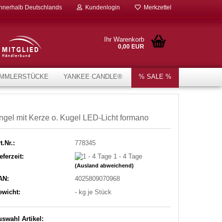
innerhalb Deutschlands
Kundenlogin
Merkzettel
Ihr Warenkorb
0,00 EUR
MMLERSTÜCKE
YANKEE CANDLE®
% SALE %
ngel mit Kerze o. Kugel LED-Licht formano
t.Nr.:
778345
eferzeit:
1 - 4 Tage
(Ausland abweichend)
AN:
4025809070968
ewicht:
-
kg je Stück
swahl Artikel: