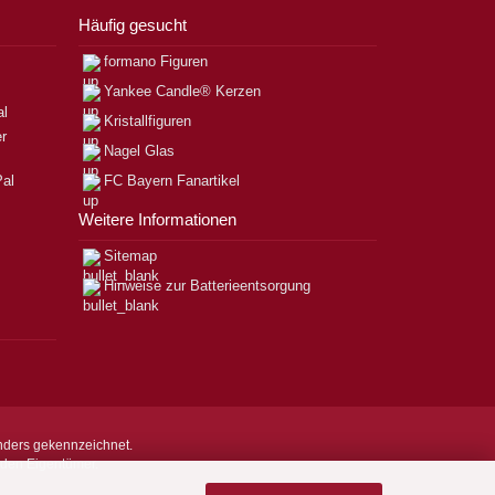
Häufig gesucht
formano Figuren
Yankee Candle® Kerzen
Kristallfiguren
Nagel Glas
FC Bayern Fanartikel
Weitere Informationen
Sitemap
Hinweise zur Batterieentsorgung
nders gekennzeichnet.
nden Eigentümer.