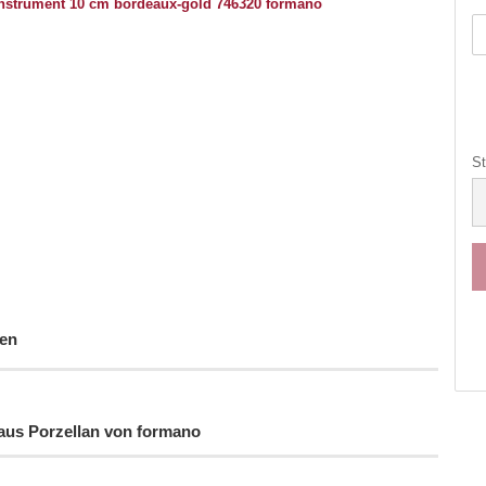
St
St
en
aus Porzellan von formano