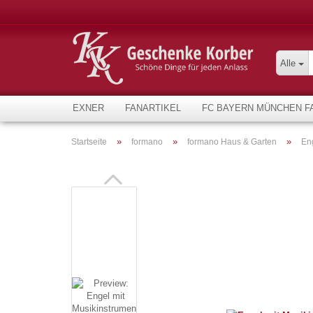
Alle
EXNER
FANARTIKEL
FC BAYERN MÜNCHEN F
»
»
»
Startseite
formano
formano Haus & Garten
En