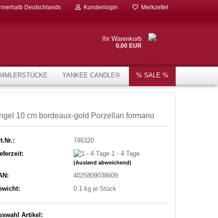
innerhalb Deutschlands
Kundenlogin
Merkzettel
Ihr Warenkorb
0,00 EUR
MMLERSTÜCKE
YANKEE CANDLE®
% SALE %
ngel 10 cm bordeaux-gold Porzellan formano
t.Nr.:
746320
eferzeit:
1 - 4 Tage
(Ausland abweichend)
AN:
4025809038609
ewicht:
0.1
kg je Stück
swahl Artikel: