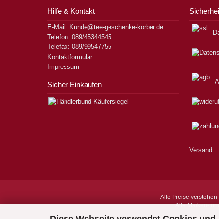
Hilfe & Kontakt
Sicherhei
E-Mail: Kunde@tee-geschenke-korber.de
Da
Telefon: 089/45344545
Telefax: 089/99547755
Kontaktformular
Impressum
A
Sicher Einkaufen
Versand
Alle Preise verstehen 
Alle Marken- un
Diese Webseite verwendet Cookies und