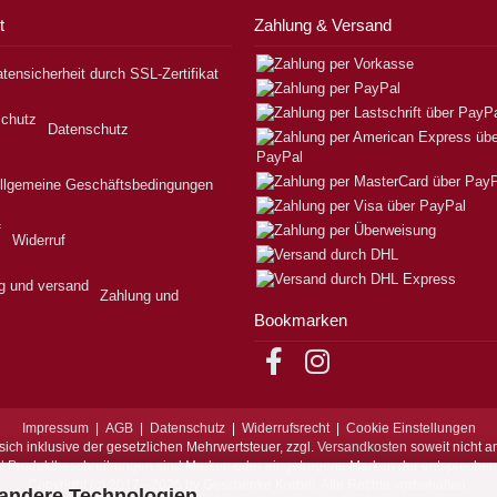
t
Zahlung & Versand
tensicherheit durch SSL-Zertifikat
Datenschutz
llgemeine Geschäftsbedingungen
Widerruf
Zahlung und
Bookmarken
Impressum
|
AGB
|
Datenschutz
|
Widerrufsrecht
|
Cookie Einstellungen
sich inklusive der gesetzlichen Mehrwertsteuer, zzgl.
Versandkosten
soweit nicht a
d Produktbeschreibungen sind Marken oder eingetragene Marken der entspreche
Copyright (c) 2017 - 2026 by Geschenke Korber. Alle Rechte vorbehalten.
 andere Technologien