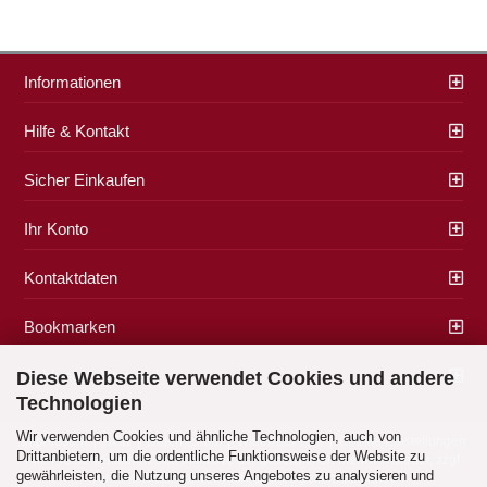
Informationen
Hilfe & Kontakt
Sicher Einkaufen
Ihr Konto
Kontaktdaten
Bookmarken
Zahlung & Versand
Diese Webseite verwendet Cookies und andere
Technologien
Wir verwenden Cookies und ähnliche Technologien, auch von
Impressum
|
AGB
|
Datenschutz
|
Widerrufsrecht
|
Cookie Einstellungen
Drittanbietern, um die ordentliche Funktionsweise der Website zu
Alle Preise verstehen sich inklusive der gesetzlichen Mehrwertsteuer, zzgl.
gewährleisten, die Nutzung unseres Angebotes zu analysieren und
Versandkosten
soweit nicht anders gekennzeichnet.