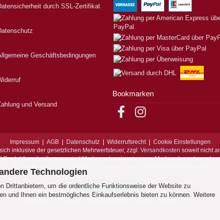
atensicherheit durch SSL-Zertifikat
Datenschutz
Allgemeine Geschäftsbedingungen
iderruf
Bookmarken
Zahlung und Versand
Impressum
|
AGB
|
Datenschutz
|
Widerrufsrecht
|
Cookie Einstellungen
sich inklusive der gesetzlichen Mehrwertsteuer, zzgl.
Versandkosten
soweit nicht a
d Produktbeschreibungen sind Marken oder eingetragene Marken der entspreche
Copyright (c) 2017 - 2026 by Geschenke Korber. Alle Rechte vorbehalten.
 andere Technologien
 Drittanbietern, um die ordentliche Funktionsweise der Website zu
Vertrag widerrufen
en und Ihnen ein bestmögliches Einkaufserlebnis bieten zu können. Weitere
Shopping Cart Software
by Gambio.com © 2026 - Themes
Xycons