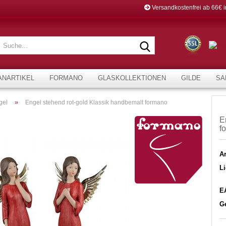
Versandkostenfrei ab 66€ 
Suche...
ANARTIKEL
FORMANO
GLASKOLLEKTIONEN
GILDE
SA
»
gel
Engel stehend rot-gold Klassik handbemalt formano
E
f
Ar
Li
E
G