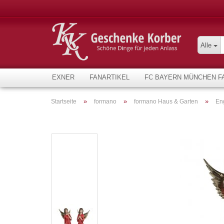
Alle
EXNER
FANARTIKEL
FC BAYERN MÜNCHEN F
»
»
»
Startseite
formano
formano Haus & Garten
En