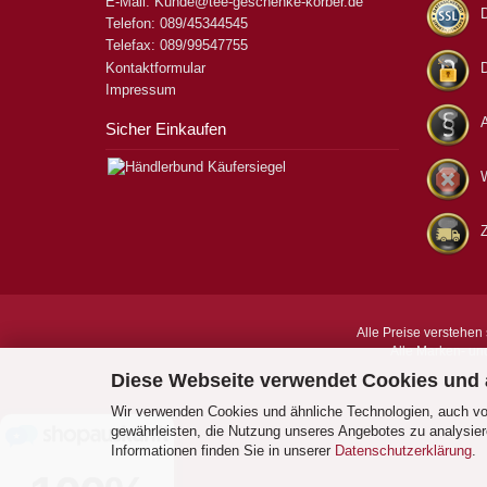
E-Mail: Kunde@tee-geschenke-korber.de
D
Telefon: 089/45344545
Telefax: 089/99547755
Kontaktformular
Impressum
Sicher Einkaufen
W
Alle Preise verstehen 
Alle Marken- un
Diese Webseite verwendet Cookies und
Wir verwenden Cookies und ähnliche Technologien, auch von
gewährleisten, die Nutzung unseres Angebotes zu analysier
Informationen finden Sie in unserer
Datenschutzerklärung
.