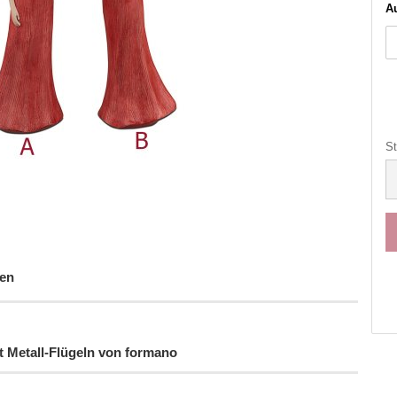
Au
St
St
en
t Metall-Flügeln von formano