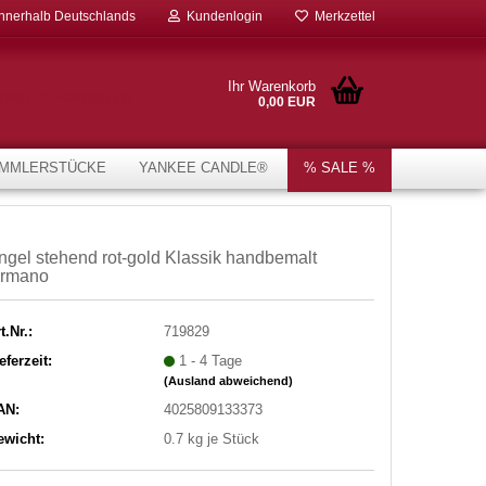
innerhalb Deutschlands
Kundenlogin
Merkzettel
Ihr Warenkorb
0,00 EUR
MMLERSTÜCKE
YANKEE CANDLE®
% SALE %
ngel stehend rot-gold Klassik handbemalt
ormano
t.Nr.:
719829
eferzeit:
1 - 4 Tage
(Ausland abweichend)
AN:
4025809133373
ewicht:
0.7
kg je Stück