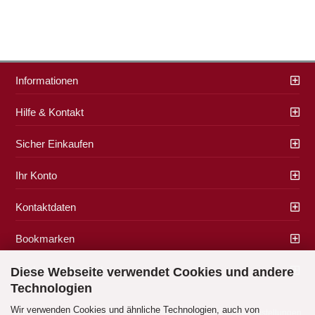
Informationen
Hilfe & Kontakt
Sicher Einkaufen
Ihr Konto
Kontaktdaten
Bookmarken
Zahlung & Versand
Diese Webseite verwendet Cookies und andere
Technologien
Wir verwenden Cookies und ähnliche Technologien, auch von
Impressum
|
AGB
|
Datenschutz
|
Widerrufsrecht
|
Cookie Einstellungen