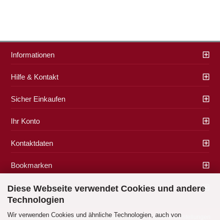
Informationen
Hilfe & Kontakt
Sicher Einkaufen
Ihr Konto
Kontaktdaten
Bookmarken
Zahlung & Versand
Diese Webseite verwendet Cookies und andere
Technologien
Wir verwenden Cookies und ähnliche Technologien, auch von
Impressum
|
AGB
|
Datenschutz
|
Widerrufsrecht
|
Cookie Einstellungen