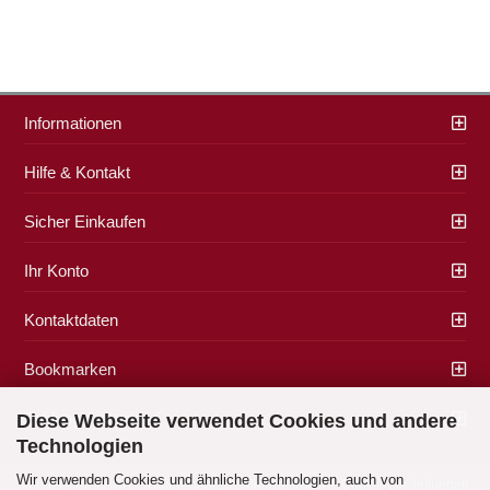
Informationen
Hilfe & Kontakt
Sicher Einkaufen
Ihr Konto
Kontaktdaten
Bookmarken
Zahlung & Versand
Diese Webseite verwendet Cookies und andere
Technologien
Wir verwenden Cookies und ähnliche Technologien, auch von
Impressum
|
AGB
|
Datenschutz
|
Widerrufsrecht
|
Cookie Einstellungen