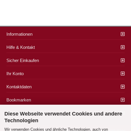
Informationen
Hilfe & Kontakt
Sicher Einkaufen
Ihr Konto
Kontaktdaten
Bookmarken
Zahlung & Versand
Diese Webseite verwendet Cookies und andere
Technologien
Wir verwenden Cookies und ähnliche Technologien, auch von
Impressum
|
AGB
|
Datenschutz
|
Widerrufsrecht
|
Cookie Einstellungen