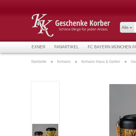
Alle
EXNER
FANARTIKEL
FC BAYERN MÜNCHEN F
»
»
»
Startseite
formano
formano Haus & Garten
Ga