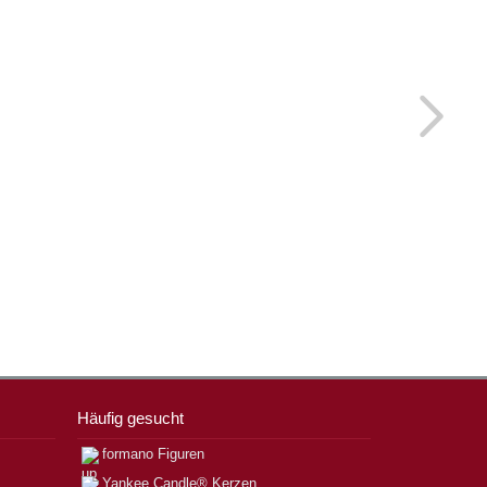
Häufig gesucht
formano Figuren
Yankee Candle® Kerzen