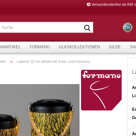
Versandkostenfrei ab 66€ 
Suche...
ANARTIKEL
FORMANO
GLASKOLLEKTIONEN
GILDE
SA
»
rten
Laterne 32 cm Metall mit Solar Licht formano
L
Ar
Li
E
G
A