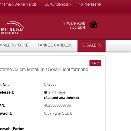
innerhalb Deutschlands
Kundenlogin
Merkzettel
Ihr Warenkorb
0,00 EUR
MMLERSTÜCKE
YANKEE CANDLE®
% SALE %
TOP
aterne 32 cm Metall mit Solar Licht formano
t.Nr.:
572363
eferzeit:
1 - 4 Tage
(Ausland abweichend)
AN:
4025809089786
ewicht:
0.57
kg je Stück
uswahl Farbe: