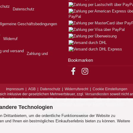
Datenschutz
llgemeine Geschäftsbedingungen
Widerruf
Zahlung und
Bookmarken
Impressum
|
AGB
|
Datenschutz
|
Widerrufsrecht
|
Cookie Einstellungen
sich inklusive der gesetzlichen Mehrwertsteuer, zzgl.
Versandkosten
soweit nicht a
d Produktbeschreibungen sind Marken oder eingetragene Marken der entspreche
Copyright (c) 2017 - 2026 by Geschenke Korber. Alle Rechte vorbehalten.
 andere Technologien
 Drittanbietern, um die ordentliche Funktionsweise der Website zu
Vertrag widerrufen
en und Ihnen ein bestmögliches Einkaufserlebnis bieten zu können. Weitere
Shopping Cart Software
by Gambio.com © 2026 - Themes
Xycons