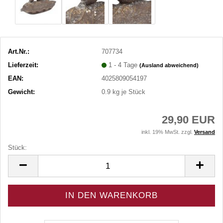
Art.Nr.:
707734
Lieferzeit:
1 - 4 Tage
(Ausland abweichend)
EAN:
4025809054197
Gewicht:
0.9
kg je Stück
29,90 EUR
inkl. 19% MwSt. zzgl.
Versand
Stück:
Stück