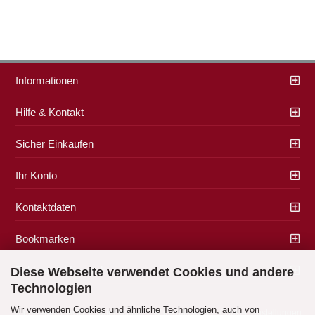
Informationen
Hilfe & Kontakt
Sicher Einkaufen
Ihr Konto
Kontaktdaten
Bookmarken
Zahlung & Versand
Diese Webseite verwendet Cookies und andere
Technologien
Wir verwenden Cookies und ähnliche Technologien, auch von
Impressum
|
AGB
|
Datenschutz
|
Widerrufsrecht
|
Cookie Einstellungen