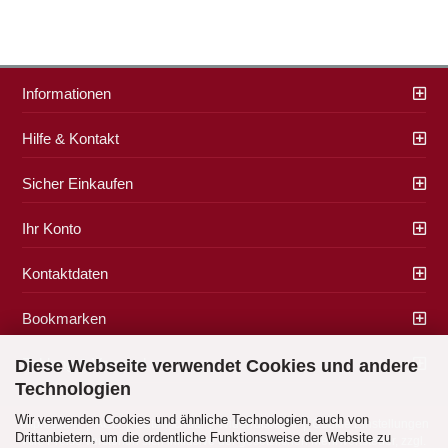
Informationen
Hilfe & Kontakt
Sicher Einkaufen
Ihr Konto
Kontaktdaten
Bookmarken
Zahlung & Versand
Diese Webseite verwendet Cookies und andere
Technologien
Wir verwenden Cookies und ähnliche Technologien, auch von
Impressum
|
AGB
|
Datenschutz
|
Widerrufsrecht
|
Cookie Einstellungen
Drittanbietern, um die ordentliche Funktionsweise der Website zu
Alle Preise verstehen sich inklusive der gesetzlichen Mehrwertsteuer, zzgl.