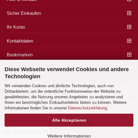
Sicher Einkaufen
Ihr Konto
Kontaktdaten
Bookmarken
Zahlung & Versand
Diese Webseite verwendet Cookies und andere
Technologien
Wir verwenden Cookies und ähnliche Technologien, auch von
Impressum
|
AGB
|
Datenschutz
|
Widerrufsrecht
|
Cookie Einstellungen
Drittanbietern, um die ordentliche Funktionsweise der Website zu
Alle Preise verstehen sich inklusive der gesetzlichen Mehrwertsteuer, zzgl.
gewährleisten, die Nutzung unseres Angebotes zu analysieren und
Versandkosten
soweit nicht anders gekennzeichnet.
Ihnen ein bestmögliches Einkaufserlebnis bieten zu können. Weitere
Alle Marken- und Produktbeschreibungen sind Marken oder eingetragene Marken
Informationen finden Sie in unserer
Datenschutzerklärung
.
der entsprechenden Eigentümer.
Copyright (c) 2017 - 2026 by Geschenke Korber. Alle Rechte vorbehalten.
Alle Akzeptieren
Vertrag widerrufen
Shopping Cart Software
by Gambio.com © 2026 - Themes
Xycons
Weitere Informationen