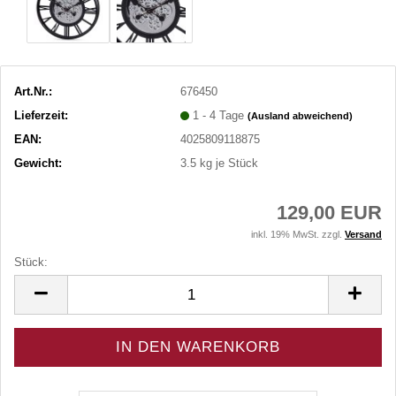
Art.Nr.:
676450
Lieferzeit:
1 - 4 Tage
(Ausland abweichend)
EAN:
4025809118875
Gewicht:
3.5
kg je Stück
129,00 EUR
inkl. 19% MwSt. zzgl.
Versand
Stück:
Stück