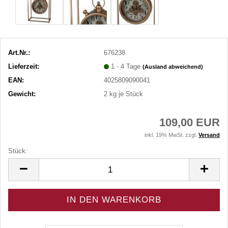
Art.Nr.:
676238
Lieferzeit:
1 - 4 Tage
(Ausland abweichend)
EAN:
4025809090041
Gewicht:
2
kg je Stück
109,00 EUR
inkl. 19% MwSt. zzgl.
Versand
Stück:
Stück