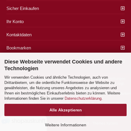
Sicher Einkaufen
Ihr Konto
Kontaktdaten
Bookmarken
Zahlung & Versand
Diese Webseite verwendet Cookies und andere
Technologien
Wir verwenden Cookies und ähnliche Technologien, auch von
Impressum
|
AGB
|
Datenschutz
|
Widerrufsrecht
|
Cookie Einstellungen
Drittanbietern, um die ordentliche Funktionsweise der Website zu
Alle Preise verstehen sich inklusive der gesetzlichen Mehrwertsteuer, zzgl.
gewährleisten, die Nutzung unseres Angebotes zu analysieren und
Versandkosten
soweit nicht anders gekennzeichnet.
Ihnen ein bestmögliches Einkaufserlebnis bieten zu können. Weitere
Alle Marken- und Produktbeschreibungen sind Marken oder eingetragene Marken
Informationen finden Sie in unserer
Datenschutzerklärung
.
der entsprechenden Eigentümer.
Copyright (c) 2017 - 2026 by Geschenke Korber. Alle Rechte vorbehalten.
Alle Akzeptieren
Vertrag widerrufen
Shopping Cart Software
by Gambio.com © 2026 - Themes
Xycons
Weitere Informationen