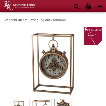
Standuhr 48 cm Bewegung antik formano