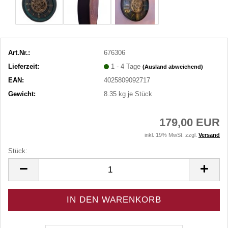
Art.Nr.:
676306
Lieferzeit:
1 - 4 Tage
(Ausland abweichend)
EAN:
4025809092717
Gewicht:
8.35
kg je Stück
179,00 EUR
inkl. 19% MwSt. zzgl.
Versand
Stück:
Stück