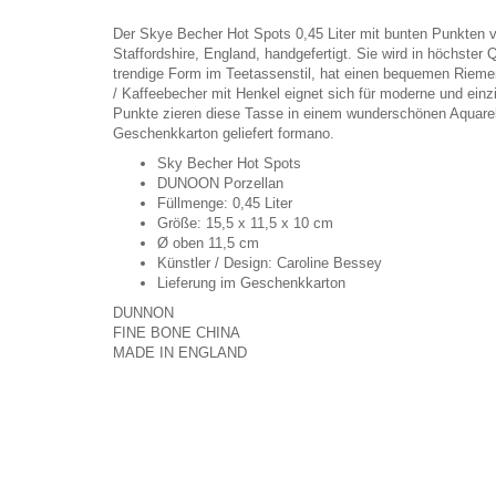
Der Skye Becher Hot Spots 0,45 Liter mit bunten Punkten 
Staffordshire, England, handgefertigt. Sie wird in höchster Q
trendige Form im Teetassenstil, hat einen bequemen Riemen
/ Kaffeebecher mit Henkel eignet sich für moderne und einz
Punkte zieren diese Tasse in einem wunderschönen Aquare
Geschenkkarton geliefert formano.
Sky Becher Hot Spots
DUNOON Porzellan
Füllmenge: 0,45 Liter
Größe: 15,5 x 11,5 x 10 cm
Ø oben 11,5 cm
Künstler / Design: Caroline Bessey
Lieferung im Geschenkkarton
DUNNON
FINE BONE CHINA
MADE IN ENGLAND