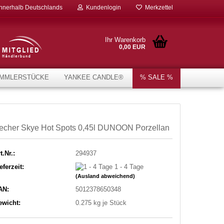
innerhalb Deutschlands
Kundenlogin
Merkzettel
Ihr Warenkorb
0,00 EUR
MMLERSTÜCKE
YANKEE CANDLE®
% SALE %
echer Skye Hot Spots 0,45l DUNOON Porzellan
t.Nr.:
294937
eferzeit:
1 - 4 Tage
(Ausland abweichend)
AN:
5012378650348
ewicht:
0.275
kg je Stück