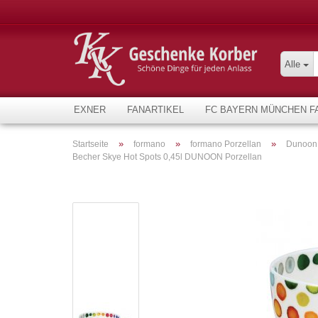
Alle
EXNER
FANARTIKEL
FC BAYERN MÜNCHEN F
»
»
»
Startseite
formano
formano Porzellan
Dunoon
Becher Skye Hot Spots 0,45l DUNOON Porzellan