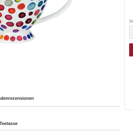
St
St
denrezensionen
Teetasse