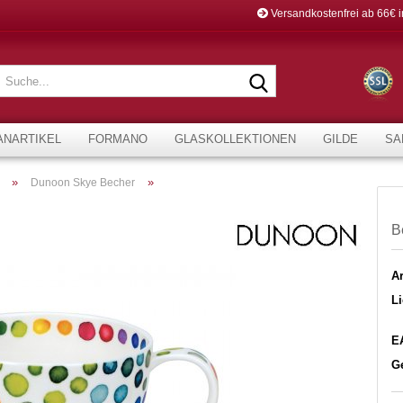
Versandkostenfrei ab 66€ 
Suche...
ANARTIKEL
FORMANO
GLASKOLLEKTIONEN
GILDE
SA
»
»
Dunoon Skye Becher
B
Ar
Li
E
G