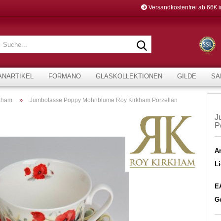
Versandkostenfrei ab 66€ 
Suche...
ANARTIKEL
FORMANO
GLASKOLLEKTIONEN
GILDE
SA
»
kham
Jumbotasse Poppy Mohnblume Roy Kirkham Porzellan
J
P
Ar
Li
E
G