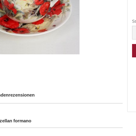
St
St
denrezensionen
ellan formano