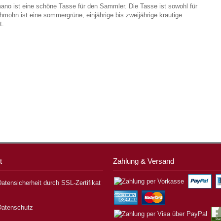
o ist eine schöne Tasse für den Sammler. Die Tasse ist sowohl für
chmohn ist eine sommergrüne, einjährige bis zweijährige krautige
t.
t
Zahlung & Versand
atensicherheit durch SSL-Zertifikat
Datenschutz