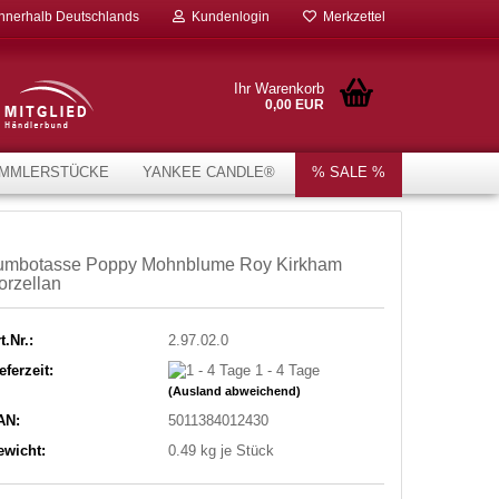
innerhalb Deutschlands
Kundenlogin
Merkzettel
Ihr Warenkorb
0,00 EUR
MMLERSTÜCKE
YANKEE CANDLE®
% SALE %
umbotasse Poppy Mohnblume Roy Kirkham
orzellan
t.Nr.:
2.97.02.0
eferzeit:
1 - 4 Tage
(Ausland abweichend)
AN:
5011384012430
ewicht:
0.49
kg je Stück