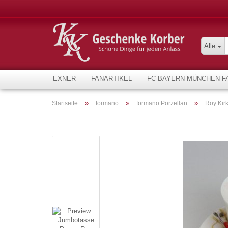
Alle
EXNER
FANARTIKEL
FC BAYERN MÜNCHEN F
»
»
»
Startseite
formano
formano Porzellan
Roy Kir