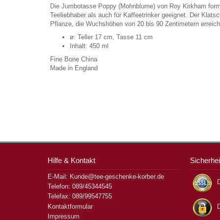
Die Jumbotasse Poppy (Mohnblume) von Roy Kirkham forman
Teeliebhaber als auch für Kaffeetrinker geeignet. Der Klats
Pflanze, die Wuchshöhen von 20 bis 90 Zentimetern erreich
ø: Teller 17 cm, Tasse 11 cm
Inhalt: 450 ml
Fine Bone China
Made in England
Hilfe & Kontakt
Sicherhei
E-Mail: Kunde@tee-geschenke-korber.de
D
Telefon: 089/45344545
Telefax: 089/99547755
Kontaktformular
Impressum