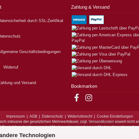
t
Zahlung & Versand
atensicherheit durch SSL-Zertifikat
Datenschutz
Allgemeine Geschäftsbedingungen
Widerruf
Zahlung und Versand
Bookmarken
Impressum
|
AGB
|
Datenschutz
|
Widerrufsrecht
|
Cookie Einstellungen
sich inklusive der gesetzlichen Mehrwertsteuer, zzgl.
Versandkosten
soweit nicht a
d Produktbeschreibungen sind Marken oder eingetragene Marken der entspreche
Copyright (c) 2017 - 2026 by Geschenke Korber. Alle Rechte vorbehalten.
 andere Technologien