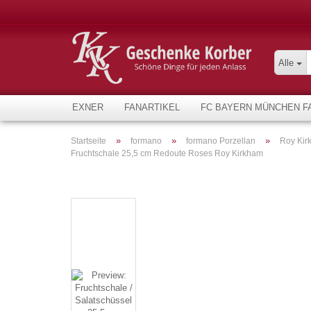
Alle
EXNER
FANARTIKEL
FC BAYERN MÜNCHEN F
»
»
»
Startseite
formano
formano Porzellan
Roy Kir
Fruchtschale 25,5 cm Redoute Roses Roy Kirkham