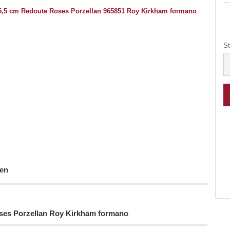
St
St
en
oses Porzellan Roy Kirkham formano