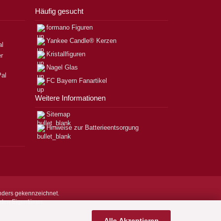
Häufig gesucht
formano Figuren
Yankee Candle® Kerzen
Kristallfiguren
Nagel Glas
FC Bayern Fanartikel
Weitere Informationen
Sitemap
Hinweise zur Batterieentsorgung
nders gekennzeichnet.
nden Eigentümer.
Alle Akzeptieren