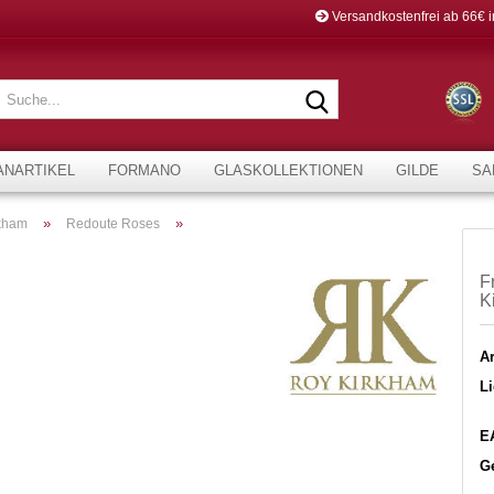
Versandkostenfrei ab 66€ 
Suche...
ANARTIKEL
FORMANO
GLASKOLLEKTIONEN
GILDE
SA
»
»
kham
Redoute Roses
F
K
Ar
Li
E
G