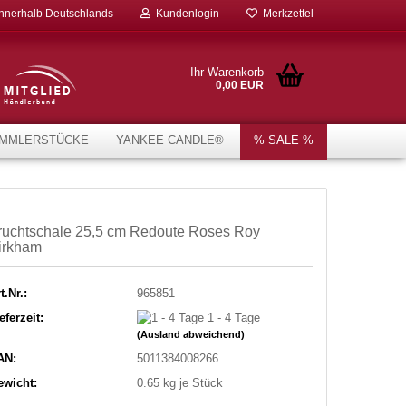
innerhalb Deutschlands
Kundenlogin
Merkzettel
Ihr Warenkorb
0,00 EUR
MMLERSTÜCKE
YANKEE CANDLE®
% SALE %
ruchtschale 25,5 cm Redoute Roses Roy
irkham
t.Nr.:
965851
eferzeit:
1 - 4 Tage
(Ausland abweichend)
AN:
5011384008266
ewicht:
0.65
kg je Stück