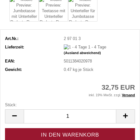
Art.Nr.:
2 97 01 3
Lieferzeit:
1 - 4 Tage
(Ausland abweichend)
EAN:
5011384020978
Gewicht:
0.47
kg je Stück
32,75 EUR
inkl. 19% MwSt. zzgl.
Versand
Stück:
Stück