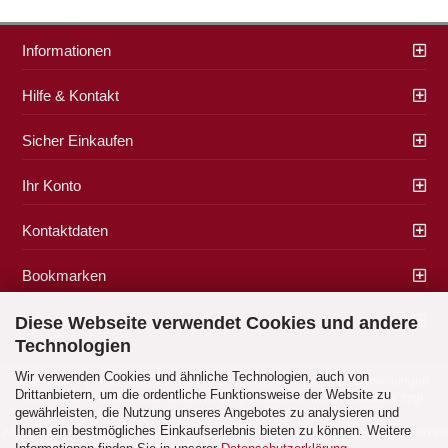
Informationen
Hilfe & Kontakt
Sicher Einkaufen
Ihr Konto
Kontaktdaten
Bookmarken
Zahlung & Versand
Diese Webseite verwendet Cookies und andere
Technologien
Wir verwenden Cookies und ähnliche Technologien, auch von
Impressum
|
AGB
|
Datenschutz
|
Widerrufsrecht
|
Cookie Einstellungen
Drittanbietern, um die ordentliche Funktionsweise der Website zu
Alle Preise verstehen sich inklusive der gesetzlichen Mehrwertsteuer, zzgl.
gewährleisten, die Nutzung unseres Angebotes zu analysieren und
Versandkosten
soweit nicht anders gekennzeichnet.
Ihnen ein bestmögliches Einkaufserlebnis bieten zu können. Weitere
Alle Marken- und Produktbeschreibungen sind Marken oder eingetragene Marken