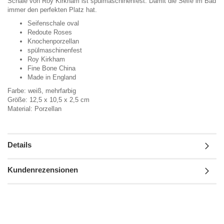
Schale von Roy Kirkham ist spülmaschinenfest. Damit die Seife im Bad
immer den perfekten Platz hat.
Seifenschale oval
Redoute Roses
Knochenporzellan
spülmaschinenfest
Roy Kirkham
Fine Bone China
Made in England
Farbe: weiß, mehrfarbig
Größe: 12,5 x 10,5 x 2,5 cm
Material: Porzellan
Details
Kundenrezensionen