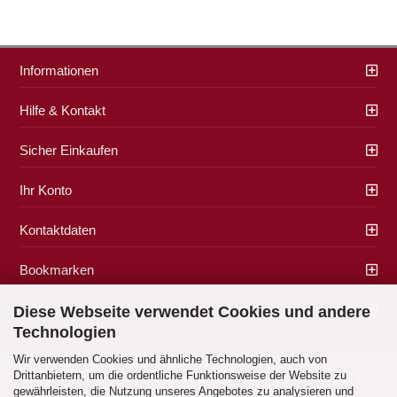
Informationen
Hilfe & Kontakt
Sicher Einkaufen
Ihr Konto
Kontaktdaten
Bookmarken
Zahlung & Versand
Diese Webseite verwendet Cookies und andere
Technologien
Wir verwenden Cookies und ähnliche Technologien, auch von
Impressum
|
AGB
|
Datenschutz
|
Widerrufsrecht
|
Cookie Einstellungen
Drittanbietern, um die ordentliche Funktionsweise der Website zu
Alle Preise verstehen sich inklusive der gesetzlichen Mehrwertsteuer, zzgl.
gewährleisten, die Nutzung unseres Angebotes zu analysieren und
Versandkosten
soweit nicht anders gekennzeichnet.