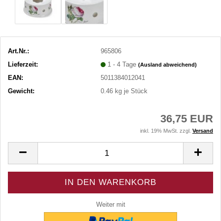
Art.Nr.:
965806
Lieferzeit:
1 - 4 Tage
(Ausland abweichend)
EAN:
5011384012041
Gewicht:
0.46
kg je Stück
36,75 EUR
inkl. 19% MwSt. zzgl.
Versand
Weiter mit