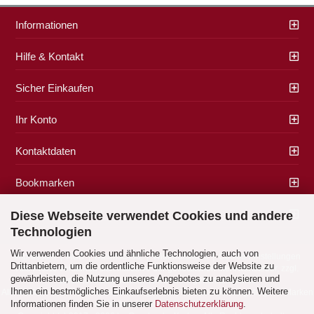
Informationen
Hilfe & Kontakt
Sicher Einkaufen
Ihr Konto
Kontaktdaten
Bookmarken
Zahlung & Versand
Diese Webseite verwendet Cookies und andere
Technologien
Wir verwenden Cookies und ähnliche Technologien, auch von
Impressum
|
AGB
|
Datenschutz
|
Widerrufsrecht
|
Cookie Einstellungen
Drittanbietern, um die ordentliche Funktionsweise der Website zu
Alle Preise verstehen sich inklusive der gesetzlichen Mehrwertsteuer, zzgl.
gewährleisten, die Nutzung unseres Angebotes zu analysieren und
Versandkosten
soweit nicht anders gekennzeichnet.
Ihnen ein bestmögliches Einkaufserlebnis bieten zu können. Weitere
Alle Marken- und Produktbeschreibungen sind Marken oder eingetragene Marken
Informationen finden Sie in unserer
Datenschutzerklärung
.
der entsprechenden Eigentümer.