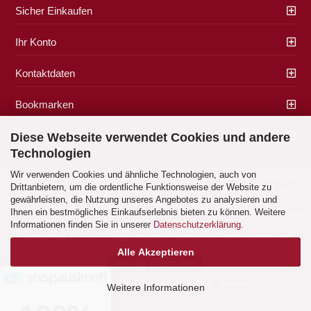
Sicher Einkaufen
Ihr Konto
Kontaktdaten
Bookmarken
Zahlung & Versand
Diese Webseite verwendet Cookies und andere
Technologien
Wir verwenden Cookies und ähnliche Technologien, auch von
Impressum
|
AGB
|
Datenschutz
|
Widerrufsrecht
|
Cookie Einstellungen
Drittanbietern, um die ordentliche Funktionsweise der Website zu
Alle Preise verstehen sich inklusive der gesetzlichen Mehrwertsteuer, zzgl.
gewährleisten, die Nutzung unseres Angebotes zu analysieren und
Versandkosten
soweit nicht anders gekennzeichnet.
Ihnen ein bestmögliches Einkaufserlebnis bieten zu können. Weitere
Alle Marken- und Produktbeschreibungen sind Marken oder eingetragene Marken
Informationen finden Sie in unserer
Datenschutzerklärung
.
der entsprechenden Eigentümer.
Copyright (c) 2017 - 2026 by Geschenke Korber. Alle Rechte vorbehalten.
Alle Akzeptieren
Vertrag widerrufen
Shopping Cart Software
by Gambio.com © 2026 - Themes
Xycons
Weitere Informationen