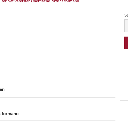
St
St
en
n formano