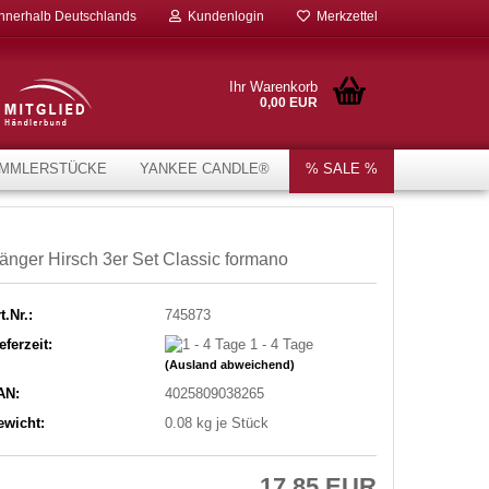
innerhalb Deutschlands
Kundenlogin
Merkzettel
Ihr Warenkorb
0,00 EUR
MMLERSTÜCKE
YANKEE CANDLE®
% SALE %
änger Hirsch 3er Set Classic formano
t.Nr.:
745873
eferzeit:
1 - 4 Tage
(Ausland abweichend)
AN:
4025809038265
ewicht:
0.08
kg je Stück
17,85 EUR