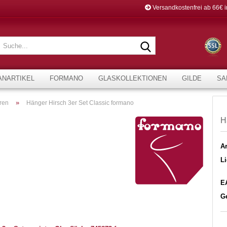
Versandkostenfrei ab 66€ 
Suche...
ANARTIKEL
FORMANO
GLASKOLLEKTIONEN
GILDE
SA
»
ren
Hänger Hirsch 3er Set Classic formano
H
Ar
Li
E
G