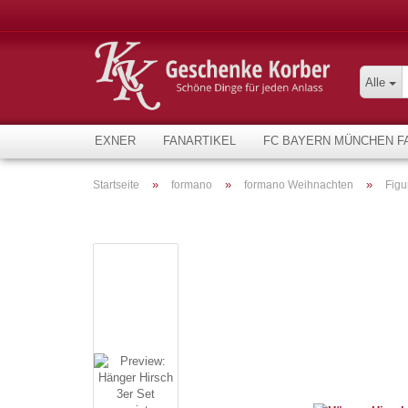
Alle
EXNER
FANARTIKEL
FC BAYERN MÜNCHEN F
»
»
»
Startseite
formano
formano Weihnachten
Figu