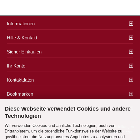
Informationen
Hilfe & Kontakt
Sicher Einkaufen
Ihr Konto
Kontaktdaten
Bookmarken
Zahlung & Versand
Diese Webseite verwendet Cookies und andere
Technologien
Wir verwenden Cookies und ähnliche Technologien, auch von
Impressum
|
AGB
|
Datenschutz
|
Widerrufsrecht
|
Cookie Einstellungen
Drittanbietern, um die ordentliche Funktionsweise der Website zu
Alle Preise verstehen sich inklusive der gesetzlichen Mehrwertsteuer, zzgl.
gewährleisten, die Nutzung unseres Angebotes zu analysieren und
Versandkosten
soweit nicht anders gekennzeichnet.