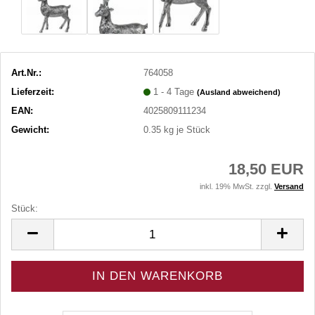
Art.Nr.:
764058
Lieferzeit:
1 - 4 Tage
(Ausland abweichend)
EAN:
4025809111234
Gewicht:
0.35
kg je Stück
18,50 EUR
inkl. 19% MwSt. zzgl.
Versand
Stück:
Stück