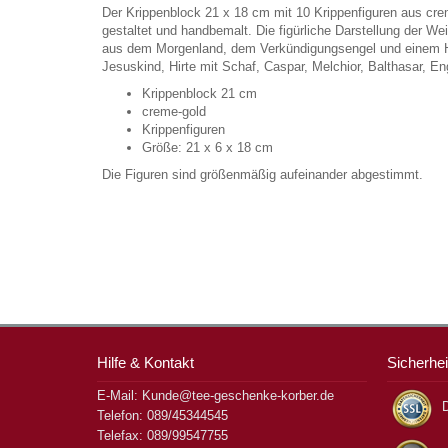
Der Krippenblock 21 x 18 cm mit 10 Krippenfiguren aus creme
gestaltet und handbemalt. Die figürliche Darstellung der W
aus dem Morgenland, dem Verkündigungsengel und einem Hi
Jesuskind, Hirte mit Schaf, Caspar, Melchior, Balthasar, E
Krippenblock 21 cm
creme-gold
Krippenfiguren
Größe: 21 x 6 x 18 cm
Die Figuren sind größenmäßig aufeinander abgestimmt.
Hilfe & Kontakt
Sicherhei
E-Mail: Kunde@tee-geschenke-korber.de
D
Telefon: 089/45344545
Telefax: 089/99547755