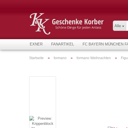
Alle
EXNER
FANARTIKEL
FC BAYERN MÜNCHEN F
»
»
»
Startseite
formano
formano Weihnachten
Figu