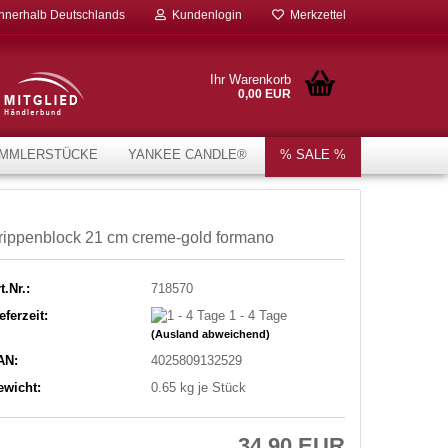
innerhalb Deutschlands
Kundenlogin
Merkzettel
Ihr Warenkorb
0,00 EUR
MMLERSTÜCKE
YANKEE CANDLE®
% SALE %
rippenblock 21 cm creme-gold formano
t.Nr.:
718570
eferzeit:
1 - 4 Tage
(Ausland abweichend)
AN:
4025809132529
ewicht:
0.65
kg je Stück
34,90 EUR