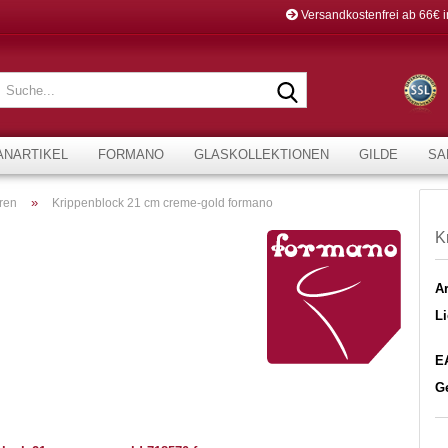
Versandkostenfrei ab 66€ 
Suche...
ANARTIKEL
FORMANO
GLASKOLLEKTIONEN
GILDE
SA
»
ren
Krippenblock 21 cm creme-gold formano
K
Ar
Li
E
G