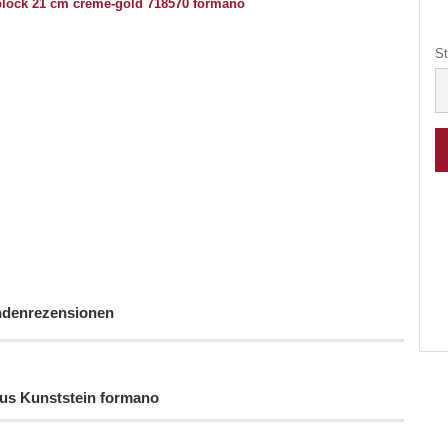
St
St
denrezensionen
aus Kunststein formano