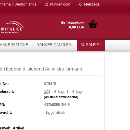
innerhalb Deutschlands
Kundenlogin
Merkzettel
Ihr Warenkorb
0,00 EUR
MMLERSTÜCKE
YANKEE CANDLE®
% SALE %
eh liegend o. stehend Acryl klar formano
t.Nr.:
678478
eferzeit:
1 - 4 Tage
(Ausland abweichend)
AN:
4025809678478
ewicht:
-
kg je Stück
swahl Artikel: