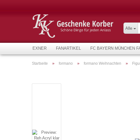
Alle
EXNER
FANARTIKEL
FC BAYERN MÜNCHEN F
»
»
»
Startseite
formano
formano Weihnachten
Figu