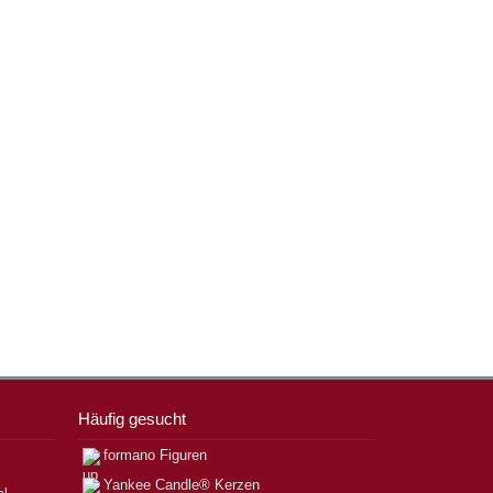
Häufig gesucht
formano Figuren
Yankee Candle® Kerzen