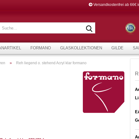
Versandkostenfrei ab 66€ 
Suche...
ANARTIKEL
FORMANO
GLASKOLLEKTIONEN
GILDE
SA
»
ren
Reh liegend o. stehend Acryl klar formano
R
Ar
Li
E
G
Au