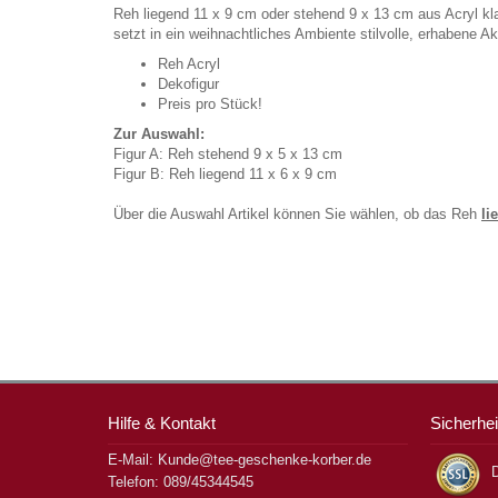
Reh liegend 11 x 9 cm oder stehend 9 x 13 cm aus Acryl kla
setzt in ein weihnachtliches Ambiente stilvolle, erhabene A
Reh Acryl
Dekofigur
Preis pro Stück!
Zur Auswahl:
Figur A: Reh stehend 9 x 5 x 13 cm
Figur B: Reh liegend 11 x 6 x 9 cm
Über die Auswahl Artikel können Sie wählen, ob das Reh
li
Hilfe & Kontakt
Sicherhei
E-Mail: Kunde@tee-geschenke-korber.de
D
Telefon: 089/45344545