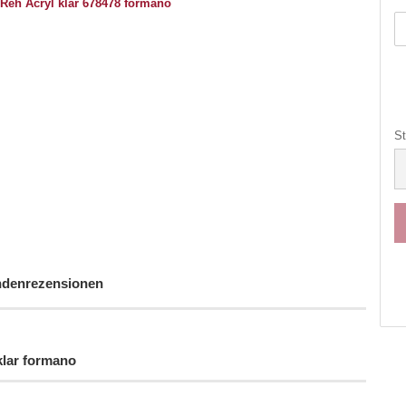
St
St
denrezensionen
klar formano