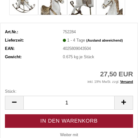
Art.Nr.:
752284
Lieferzeit:
1 - 4 Tage
(Ausland abweichend)
EAN:
4025809043504
Gewicht:
0.675
kg je Stück
27,50 EUR
inkl. 19% MwSt. zzgl.
Versand
Stück:
Stück
Weiter mit