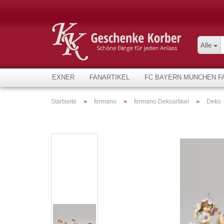
Alle
EXNER
FANARTIKEL
FC BAYERN MÜNCHEN F
»
»
»
Startseite
formano
formano Dekoartikel
Deko