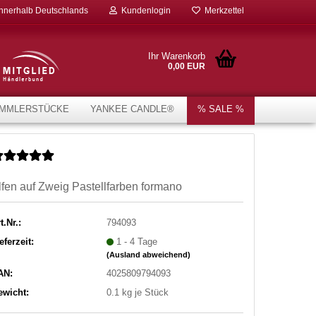
innerhalb Deutschlands
Kundenlogin
Merkzettel
Ihr Warenkorb
0,00 EUR
MMLERSTÜCKE
YANKEE CANDLE®
% SALE %
lfen auf Zweig Pastellfarben formano
t.Nr.:
794093
eferzeit:
1 - 4 Tage
(Ausland abweichend)
AN:
4025809794093
ewicht:
0.1
kg je Stück