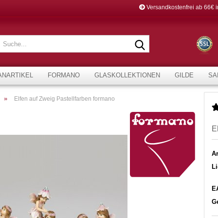
Versandkostenfrei ab 66€ 
Suche...
ANARTIKEL
FORMANO
GLASKOLLEKTIONEN
GILDE
SA
»
Elfen auf Zweig Pastellfarben formano
E
Ar
Li
E
G