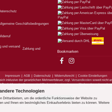
Datenschutz
Allgemeine Geschäftsbedingungen
iderruf
Zahlung und
Bookmarken
Impressum
|
AGB
|
Datenschutz
|
Widerrufsrecht
|
Cookie Einstellungen
sich inklusive der gesetzlichen Mehrwertsteuer, zzgl.
Versandkosten
soweit nicht a
d Produktbeschreibungen sind Marken oder eingetragene Marken der entspreche
Copyright (c) 2017 - 2026 by Geschenke Korber. Alle Rechte vorbehalten.
 andere Technologien
 Drittanbietern, um die ordentliche Funktionsweise der Website zu
Vertrag widerrufen
en und Ihnen ein bestmögliches Einkaufserlebnis bieten zu können. Weitere
Shopping Cart Software
by Gambio.com © 2026 - Themes
Xycons