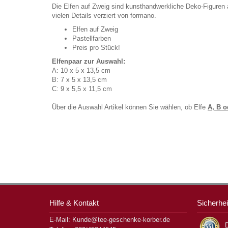
Die Elfen auf Zweig sind kunsthandwerkliche Deko-Figuren a
vielen Details verziert von formano.
Elfen auf Zweig
Pastellfarben
Preis pro Stück!
Elfenpaar zur Auswahl:
A: 10 x 5 x 13,5 cm
B: 7 x 5 x 13,5 cm
C: 9 x 5,5 x 11,5 cm
Über die Auswahl Artikel können Sie wählen, ob Elfe
A, B o
Hilfe & Kontakt
Sicherhei
E-Mail: Kunde@tee-geschenke-korber.de
D