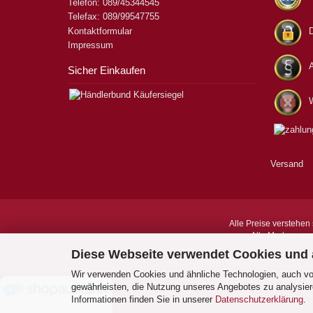
Telefon: 089/45344545
Telefax: 089/99547755
Kontaktformular
Impressum
Sicher Einkaufen
W
Versand
Alle Preise verstehen 
Alle Marken- un
Diese Webseite verwendet Cookies und
Wir verwenden Cookies und ähnliche Technologien, auch von
gewährleisten, die Nutzung unseres Angebotes zu analysier
Informationen finden Sie in unserer
Datenschutzerklärung
.