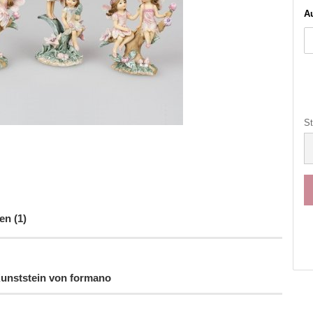
Au
St
St
n (1)
Kunststein von formano