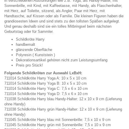
in verschiedenen Ausführungen wie z.B. Yoga, als Handy-Halter, mit
Sonnenbrille, mit Kind, mit Kaffeetasse, mit Handy, als Flaschenhalter,
mit Herz, auf Toilette, sitzend, als Angler, Paar mit Herz, mit
Handtasche, auf Kissen oder als Familie. Die kleinen Figuren haben die
grandiosesten Ideen und sind stets zu den tollsten Späßen aufgelegt.
Und genau deshalb sind sie ein tolles Mitbringsel beim nächsten
Geburtstag oder für Sammler.
Schildkröte Harry
handbemalt
glänzende Oberfläche
Polyresin ( Kunststein )
Dekorationsartikel gehören nicht zum Leistungsumfang
Preis pro Stück!
Folgende Schildkröten zur Auswahl LxBxH:
711014 Schildkröte Harry Yoga A: 10 x 5 x 10 cm
711014 Schildkröte Harry Yoga B: 10 x 5 x 10 cm
711014 Schildkröte Harry Yoga C: 7,5 x 6 x 10 cm
711014 Schildkröte Harry Yoga D: 7,5 x 6 x 10 cm
711038 Schildkröte Harry blau Handy-Halter: 12 x 10 x 9 cm (Lieferung
ohne Handy)
711038 Schildkröte Harry grün Handy-Halter: 12 x 10 x 9 cm (Lieferung
ohne Handy)
711045 Schildkröte Harry blau mit Sonnenbrille: 7,5 x 10 x 9 cm
711045 Schildkröte Harry grün mit Sonnenbrille: 7,5 x 10 x 9 cm