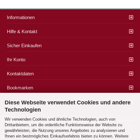
Informationen
Hilfe & Kontakt
Sicher Einkaufen
Ihr Konto
Kontaktdaten
Bookmarken
Zahlung & Versand
Diese Webseite verwendet Cookies und andere
Technologien
Wir verwenden Cookies und ähnliche Technologien, auch von
Impressum
|
AGB
|
Datenschutz
|
Widerrufsrecht
|
Cookie Einstellungen
Drittanbietern, um die ordentliche Funktionsweise der Website zu
Alle Preise verstehen sich inklusive der gesetzlichen Mehrwertsteuer, zzgl.
gewährleisten, die Nutzung unseres Angebotes zu analysieren und
Versandkosten
soweit nicht anders gekennzeichnet.
Ihnen ein bestmögliches Einkaufserlebnis bieten zu können. Weitere
Alle Marken- und Produktbeschreibungen sind Marken oder eingetragene Marken