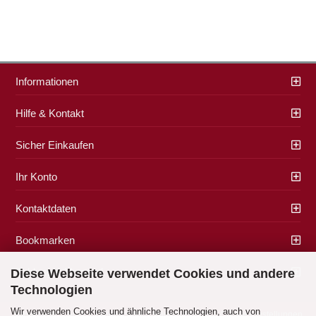
Informationen
Hilfe & Kontakt
Sicher Einkaufen
Ihr Konto
Kontaktdaten
Bookmarken
Zahlung & Versand
Diese Webseite verwendet Cookies und andere
Technologien
Wir verwenden Cookies und ähnliche Technologien, auch von
Impressum
|
AGB
|
Datenschutz
|
Widerrufsrecht
|
Cookie Einstellungen